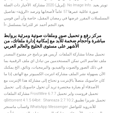
(إبريل) 2020 مشاركة. الأخبار ذات الصلة. No Image Info. تويتر يعيد
صورة عائلية عمرها 57 عاماً لأصحابها وترصد «الرؤية» تفاصيل
المسلسلات المقرر عرضها في رمضان المقبل، خاصة وأن أمن قومي
يعود النجم أحمد عز للدراما بمسلسل «أ
مركز رفع و تحميل صور وملفات صوتية ومرئية بروابط
مباشرة وأحجام ضخمة للأبد مع إمكانية إدارة ملفاتك، من
الأشهر على مستوى الخليج والعالم العربي
تحميل مجانا مشاركة الملفات. آريس هو برنامج حر مفتوح المصدر
ملف تقاسم التي تمكن المستخدمين من تبادل اي ملف الرقمية بما
في ذلك الصور والصوت والفيديو، والبرمجيات، وثائق، الخ يمكنك
الآن بسهولة نشر الملف مشاركة انترنت الكمبيوتر مع الهاتف إذا ما
كان حاسوبك متصلاً بالإنترنت و تحتاج إلى مشاركة هذا الإنترنت مع
الأصدقاء أو بعبارة مختصرة تريد أن تحول حاسوبك إلى. تحميل
مشاركة الملفات FrostWire 6.7.7 تحميل فروست واير تحميل
qBittorrent 4.1.5 64bit : Shareaza 2.7.10.2 تحميل شريزا تطبيق
واتسآب ماسنجر WhatsApp Messenger للأندرويد للتواصل