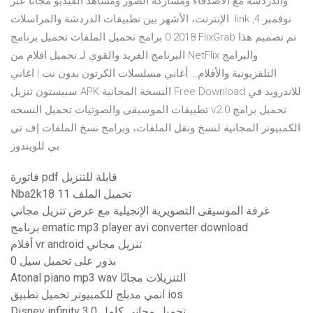
والدردشة مع الأصدقاء ومشاركة الصور ومشاهد الفيديو مجاناً عبر
الإنترنت، الأشهر بين تطبيقات الدردشة والمراسلات. link نوفمبر 4,
2018 0 برامج تحميل الملفات تحميل برنامج FlixGrab تم تصميم هذا
البرنامج الفريد والقوي لـ تحميل افلام من NetFlix والبرامج
التلفزيونية والأفلام… أغاني مسلسلات الكرتون بدون نت | اغاني
سبيستون تنزيل APK النسخة المجانية Free Download للاندرويد في
تطبيقات الموسيقى والصوتيات تحميل النسخه v2.0 تحميل برامج
الكمبيوتر المجانية لنسخ ونقل الملفات، وبرامج نسخ الملفات إف تي
بي للويندوز.
فاتورة pdf قابلة للتنزيل
Nba2k18 تحميل الملف 11
غرفة الموسيقى التصويرية الإنجيلية مع عرض تنزيل مجاني
برنامج ematic mp3 player avi converter download
أفلام vr android تنزيل مجاني
0 بذور على تحميل سيل
Atonal piano mp3 wav التنزيلات مجانًا
انمي مدبلج للكمبيوتر تحميل تطبيق ios
Disney infinity 3.0 تحميل مجاني كامل