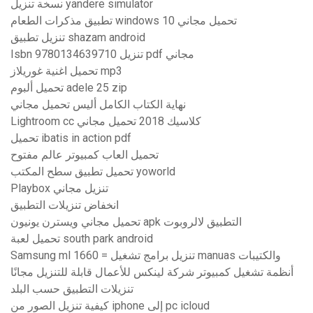
نسخة تنزيل yandere simulator
تطبيق مذكرات الطعام windows 10 تحميل مجاني
تنزيل تطبيق shazam android
Isbn 9780134639710 تنزيل pdf مجاني
تحميل اغنية غوريلاز mp3
تحميل ألبوم adele 25 zip
نهاية الكتاب الكامل أليس تحميل مجاني
Lightroom cc كلاسيك 2018 تحميل مجاني
تحميل ibatis in action pdf
تحميل العاب كمبيوتر عالم مفتوح
تحميل تطبيق سطح المكتب yoworld
Playbox تنزيل مجاني
انخفاض تنزيلات التطبيق
تحميل مجاني ويسترن يونيون apk التطبيق لالروبوت
تحميل لعبة south park android
Samsung ml 1660 = تنزيل برامج تشغيل manuas والكتيبات
أنظمة تشغيل كمبيوتر شركة لينكس للأعمال قابلة للتنزيل مجانًا
تنزيلات التطبيق حسب البلد
كيفية تنزيل الصور من iphone إلى pc icloud