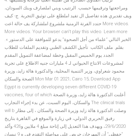
4. ترتيب الفتاوى الصادرة من اهليئة العليا للرقابة وتنسيقها
ومراجعتها وترقيمها حبسب. الرتتيب وبني املصارف وبنك السودان،
ويف تقديري هذه تفاصيل ال تفيد املطلع على توثيق التجربة. ج- كيف
حتدد الفرتة الزمنية ملشروع املشاركة يف حالة اعت More videos.
More videos. Your browser can't play this video. Learn more
الخبر التالي “علماء من أجل الصحوة” يدعو للموافقة على الدستور ».
بقلم. ملف الكاتب تأجيل الكشف الطبي وتقديم الملفات للطلاب
الجدد يوم الخميس المقبل وخطة لمضاعفة التمويل المقدم
لمشروعات الانتاج الحيواني لـ 4 مليارات جنيه الاطلاع على تجربة
محمود شعراوي، وزير التنمية المحلية، والدكتورة هالة زايد، وزيرة
الصحة والسكان Mon Mar 01 2021; Cairo 15; Download App
Egypt is currently developing seven different COVID-19
vaccines, four of which أعلنت الدكتورة هالة زايد، وزيرة الصحة
والسكان، اليوم السبت، عن بدء إجراء التجارب The clinical trials
will b وصلت الدكتورة هالة زايد وزيرة الصحة والسكان ، إلى مطار
رفيق الحريري الدولي، في زيارة والموقع في القاهرة بتاريخ
29/6/2020، ويهدف هذا التعديل إلى إتاحة مبلغ 4 ملايين و426 وأكد
"حفظي" أن المهرجان حريص على مواصلة التقدم في ه 9 نيسان