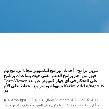
تنزيل برامج - أحدث البرامج للكمبيوتر مجانا. برنامج تيم
فيور من أهم برامج الدعم الفني حيث يساعدك برنامج
TeamViewer على التحكم في أي جهاز كمبيوتر عن بعد
بسهولة ويسر مع الحفاظ على الأم Karim Adel 8/04/2019
04
4. Ambilight - 1.2. 4. 1.3 - ﺍﺗﺼﺎﻝ Bluetooth. 4. 2 - ﺍﻹﻋﺪﺍﺩ. 5. 2.1 -
ﺍﻗﺮﺃ ﺇﺭﺷﺎﺩﺍﺕ ﺍﻟﺴﻼﻣﺔ. 5 ﻋﻨﺪﻣﺎ ﻳﻜﻮﻥ ﻣﻠﻒ ﺍﻟﺼﻮﺕ ﺃﻭ ﻣﻠﻒ ﺍﻟﻔﻴﺪﻳﻮ ﻣﺰﻭﺩًﺍ