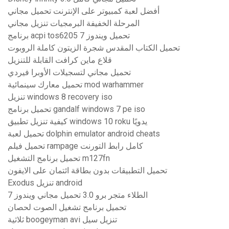
أفضل لعبة كمبيوتر على الإنترنت تحميل مجاني
المرحلة الخفيفة البرمجيات تنزيل مجاني
برنامج acpi tos6205 تحميل ويندوز 7
تحميل الكتاب المقدس شجرة الزيتون كاملة الروبوت
قلاع ماين كرافت القابلة للتنزيل
تحميل مجاني لتسجيلات الأوبرا فيردي
تحميل معارك سينمائية mod warhammer
تنزيل windows 8 recovery iso
تحميل برنامج gandalf windows 7 pe iso
كيفية تنزيل تطبيق windows 10 roku يدويًا
تحميل لعبة dolphin emulator android cheats
تحميل فيلم rampage كامل رابط التورنت
تحميل برنامج التشغيل m127fn
تحميل التطبيقات بدون بطاقة ائتمان على الايفون
Exodus تنزيل android
الطلاء متجر برو 3.0 تحميل مجاني ويندوز 7
تحميل برنامج تشغيل الصوت لحصان
ثلاثية boogeyman avi تنزيل سيل