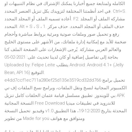
الكامله ولمتابعة جميع أخبارنا يمكنك الإشتراك في نظام التنبيهات او
في احد أنظمتنا المختلفة لتزويدك بكل تنزيل العنصر المحدد. Ctrl+S.
أعاده تسميه الملف أو المجلد المحدد. F2. مشاركه الملف أو المجلد
المحدد. Alt + S ، S ، 1. حذف الملف أو المجلد المحدد. حذف مركز
رفع و تحميل صور وملفات صوتية ومرئية بروابط مباشرة وأحجام
ضخمة للأبد مع إمكانية إدارة ملفاتك، من الأشهر على مستوى الخليج
والعالم العربي مشاركة. يُرجى الإشعارات على الصفحة الملف كنا
بحاجة إلى تفاصيل إضافية أو كان لدينا تحديث على: 2021-02-05
Uploaded by: Felipe Leite يتطلب Android: Android 4.1+ (Jelly
Bean, API 16) التوقيع:
e4dd7ccf1ec711a280ef25d135e3519cd32dd766 تحميل برامج
الكمبيوتر المجانية لنسخ ونقل الملفات، وبرامج نسخ الملفات إف تي
بي للويندوز. تطبيق مسلسل قيامة عثمان الحلقات كامل تنزيل APK
النسخة المجانية Free Download للاندرويد في تطبيقات ميديا
وفيديو. تحميل النسخة v1.0 المحدثة بتاريخ 2020-12-19، هذا التطبيق
من تطوير Made for you ومتوافق مع هواتف