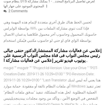
ﺑﻨﻈﺎﻡ ﺻﻮﺕ. DTS ﻟﻌﺮﺽ ﺗﻔﺎﺻﻴﻞ ﺍﻟﺒﺮﻧﺎﻣﺞ ﺍﻟﻤﺤﺪﺩ… - 1 ﻳﻤﻜﻨﻚ ﻣﺸﺎﺭﻛﺔ
ﺍﻟﻤﺤﺘﻮﻯ ﺍﻟﻤﻮﺟﻮﺩ ﻋﻠﻰ ﺟﻬﺎﺯ ﺍﻟﻬﺎ
2 Comments
لحسن الحظ هناك طرق آخري متعددة لإتمام هذه المهمة وهي
بواسطة الوايرلس Wifi، فإذا كنت تنوي مشاركة الملفات بين
حاسوبك المحمول وحاسوب آخر محمول فكلاهما يدعمان الاتصال
بواسطة الواي فاي او حتي لو حاسوب مكتبي فيُمكن استخدام
إعلامي عن فعاليات مشاركة المستشارالدكتور حنفى جبالى
رئيس مجلس النواب فى قناة مجلس النواب الرسمية على
يوتيوب فيديو تقرير إعلامي عن فعاليات مشاركة ا .
msgid "" msgstr "" "Project-Id-Version: Use-your-Drive " "POT-
Creation-Date: 2019-11-26 10:29+0100 " "PO-Revision-Date:
2019-11-26 10:29+0100 " "Last-Translator هذا يعني أنه ليس لديك
أي ملفات النظام تالفة أو مفقودة. حماية موارد Windows تعذر تنفيذ
العملية المطلوبة. لحل هذه المشكلة، تنفيذ "مدقق ملفات النظام"
التفحص في الوضع الأمن ، وتأكد من وجود مجلدات بيندينجديليتيس
وبيندينجريناميس تحت \WinSxS\Temp % WinDir %. حماية موارد