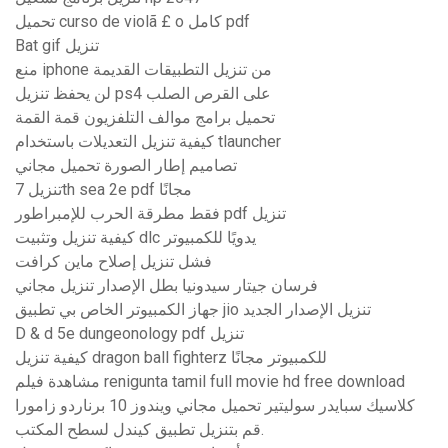
تحميل curso de violã £ o كامل pdf
Bat gif تنزيل
منع iphone من تنزيل التطبيقات القديمة
لن يحفظ تنزيل ps4 على القرص الصلب
تحميل برامج موالف التلفزيون قمة القمة
كيفية تنزيل التعديلات باستخدام tlauncher
تصاميم إطار الصورة تحميل مجاني
تنزيل 7th sea 2e pdf مجانًا
فقط مطرقة الحرب للإمبراطور pdf تنزيل
كيفية تنزيل وتثبيت dlc يدويًا للكمبيوتر
فشل تنزيل إصلاح ماين كرافت
فرسان جيتار سيدونيا بطل الإصدار تنزيل مجاني
جهاز الكمبيوتر الخاص بي تطبيق jio تنزيل الإصدار الجديد
D & d 5e dungeonology pdf تنزيل
كيفية تنزيل dragon ball fighterz للكمبيوتر مجانًا
مشاهدة فيلم renigunta tamil full movie hd free download
كلاسيك سبايدر سوليتير تحميل مجاني ويندوز 10 برناردو زامورا
قم بتنزيل تطبيق كيندل لسطح المكتب.