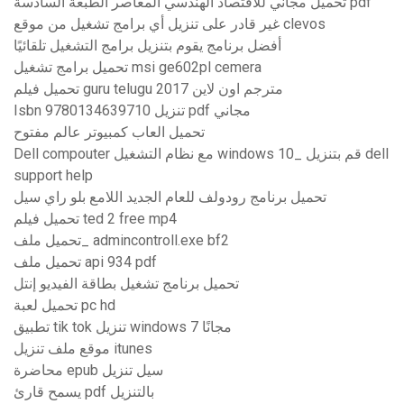
تحميل مجاني للاقتصاد الهندسي المعاصر الطبعة السادسة pdf
غير قادر على تنزيل أي برامج تشغيل من موقع clevos
أفضل برنامج يقوم بتنزيل برامج التشغيل تلقائيًا
تحميل برامج تشغيل msi ge602pl cemera
تحميل فيلم guru telugu 2017 مترجم اون لاين
Isbn 9780134639710 تنزيل pdf مجاني
تحميل العاب كمبيوتر عالم مفتوح
Dell compouter مع نظام التشغيل windows 10_ قم بتنزيل dell
support help
تحميل برنامج رودولف للعام الجديد اللامع بلو راي سيل
تحميل فيلم ted 2 free mp4
تحميل ملف_ admincontroll.exe bf2
تحميل ملف api 934 pdf
تحميل برنامج تشغيل بطاقة الفيديو إنتل
تحميل لعبة pc hd
تطبيق tik tok تنزيل windows 7 مجانًا
موقع ملف تنزيل itunes
محاضرة epub سيل تنزيل
يسمح قارئ pdf بالتنزيل