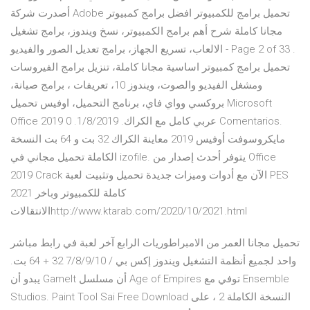
أصدرت شركة Adobe تحميل برامج للكمبيوتر افضل برامج كمبيوتر
مجانا كاملة شرح أهم برامج الكمبيوتر، نسخ ويندوز، برامج تشغيل
الالعاب، تسريع الجهاز، برامج تعديل الصور والفيديو - Page 2 of 33 .
تحميل برامج كمبيوتر اساسية مجانا كاملة، تنزيل برامج الفيروسات
ومشغل الفيديو والصوت، ويندوز 10، تعريفات ، برامج صيانة،
بروكسي وواي فاي، برنامج التحميل، اوفيس تحميل Microsoft
Office 2019 عربي كامل مع الكراك. 1/8/2019. 0 Comentarios.
مايكروسوفت أوفيس 2019 معاينة الكراك 32 بت و 64 بت النسخة
الكاملة تحميل مجاني في izofile. يتوفر أحدث إصدار من Office
2019 Crack الآن مع أدوات وميزات جديدة تحميل وتثبيت لعبة PES
2021 كاملة للكمبيوتر وباخر
الانتقالاتhttp://www.ktarab.com/2020/10/2021.html
تحميل مجانا العمر من الامبراطوريات الرابع آخر لعبة في رابط مباشر
واحد لجميع أنظمة التشغيل ويندوز إكس بي / 7/8/9/10 32 + 64 بت.
يبدو أن GameIt أن مسلسل Age of Empires توفي مع Ensemble
Studios. Paint Tool Sai Free Download النسخة الكاملة 2 ، على