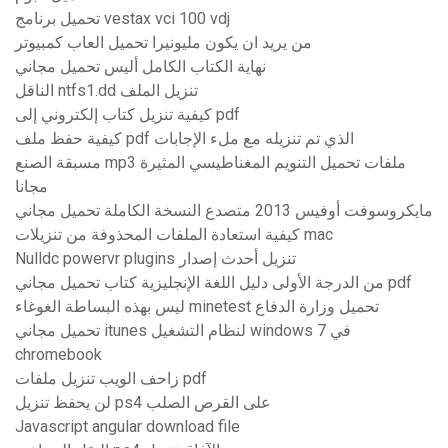
تحميل برنامج vestax vci 100 vdj
من يريد ان يكون مليونيرا تحميل العاب كمبيوتر
نهاية الكتاب الكامل أليس تحميل مجاني
الناقل ntfs1.dd تنزيل الملف
كيفية تنزيل كتاب إلكتروني إلى pdf
كيفية حفظ ملف pdf الذي تم تنزيله مع ملء الإجابات
مسبقة الصنع mp3 ملفات تحميل التنويم المغناطيسي المثيرة
مجانا
مايكروسوفت أوفيس 2013 متصدع النسخة الكاملة تحميل مجاني
كيفية استعادة الملفات المحذوفة من تنزيلات mac
Nulldc powervr plugins تنزيل أحدث إصدار
من الدرجة الأولى دليل اللغة الإنجليزية كتاب تحميل مجاني pdf
ليس بهذه البساطة الغوغاء minetest تحميل وزارة الدفاع
تحميل مجاني itunes لنظام التشغيل windows 7 في
chromebook
زاحف الويب تنزيل ملفات pdf
لن يحفظ تنزيل ps4 على القرص الصلب
Javascript angular download file