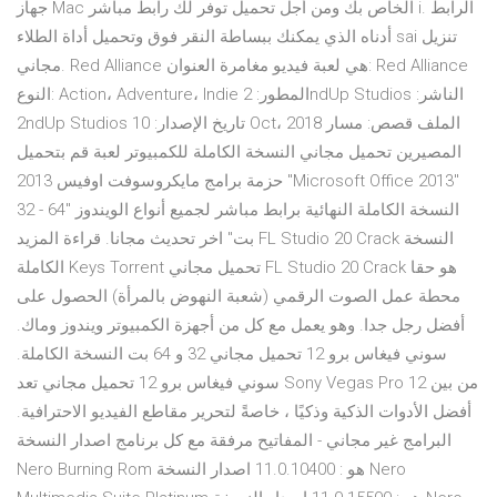
جهاز Mac الخاص بك ومن أجل تحميل توفر لك رابط مباشر i. الرابط
أدناه الذي يمكنك ببساطة النقر فوق وتحميل أداة الطلاء sai تنزيل
مجاني. Red Alliance هي لعبة فيديو مغامرة العنوان: Red Alliance
النوع: Action، Adventure، Indie المطور: 2ndUp Studios الناشر:
2ndUp Studios تاريخ الإصدار: 10 Oct، 2018 الملف قصص: مسار
المصيرين تحميل مجاني النسخة الكاملة للكمبيوتر لعبة قم بتحميل
حزمة برامج مايكروسوفت اوفيس 2013 "Microsoft Office 2013"
النسخة الكاملة النهائية برابط مباشر لجميع أنواع الويندوز "64 - 32
بت" اخر تحديث مجانا. قراءة المزيد FL Studio 20 Crack النسخة
الكاملة Keys Torrent تحميل مجاني FL Studio 20 Crack هو حقا
محطة عمل الصوت الرقمي (شعبة النهوض بالمرأة) الحصول على
أفضل رجل جدا. وهو يعمل مع كل من أجهزة الكمبيوتر ويندوز وماك.
سوني فيغاس برو 12 تحميل مجاني 32 و 64 بت النسخة الكاملة.
سوني فيغاس برو 12 تحميل مجاني تعد Sony Vegas Pro 12 من بين
أفضل الأدوات الذكية وذكيًا ، خاصةً لتحرير مقاطع الفيديو الاحترافية.
البرامج غير مجاني - المفاتيح مرفقة مع كل برنامج اصدار النسخة
Nero Burning Rom هو : 11.0.10400 اصدار النسخة Nero