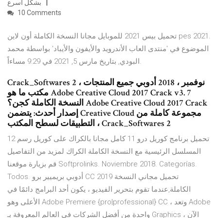
بشكل أسرع
10 Comments
تحميل بيس 2021 للموبايل مجانا النسخة الكاملة أون لاين pes 2021.
الموضوع في 'منتدى العاب الأندرويد والأيفون والأيباد' بواسطة محمد
البودي, بتاريخ ‏مارس 5, 2021 في 9:29 مساءاً.
Crack_Softwares 2 نوفمبر ، 2018 أدوبي جميع المنتجات ،
مكتب ما هو Adobe Creative Cloud 2017 Crack v3. 7
النسخة الكاملة كجن؟ Adobe Creative Cloud 2017 Crack
إصدار أحدث: يتضمن Creative Cloud مجموعة كاملة من
التطبيقات لسطح المكتب ، Crack_Softwares 2
تحميل برنامج كوريل درو 11 كامل مجانا بالكراك على كوريل رسم 12
المسلسل الرئيسية مع النسخة الكاملة الكراك لمزيد من التفاصيل
قم بزيارة موقعنا Softprolinks. Noviembre 2018. Categorías.
Todos. أدوبي بريميير برو CC 2019 تحميل مجاني النسخة
الكاملة,عندما تقوم بتحرير الفيديو ، يكون أحد البرامج دائمًا في
الأعلى وهو Adobe Premiere {pro|professional} CC ، وتعد Adobe
واحدة من أفضل الشركات في العالم المعروفة بـ Graphics الآن ،