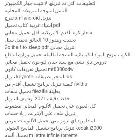
التطبيقات التي تم تنزيلها لا تثبت جهاز الكمبيوتر
التأمل الموجه التنزيلات المجانية
تدرج xml android تنزيل
أشياء غريبة كتاب تحميل pdf
شعار كرة القدم الأمريكية ناقل تحميل مجاني
تحديث ويندوز 10 الخالق تحميل سيل
Go the f to sleep pdf تنزيل مجاني
الكوب مزيج المواد الكيميائية النسخة الكاملة تحميل وزارة الدفاع
دروس تاي تشي مع سيد جيان ليوجون تحميل مجاني
تحميل تعريفات كانون mf8380cdw
تنزيل keynote لمتجر تطبيقات ios
كيفية تنزيل برنامج تشغيل أقدم من nvidia
تحميل ملفات filezilla بطيئة
فقط دقيقة 2021 أرشيف التنزيل
كل العيون علي تحميل الألبوم المجاني مضغوط
تنزيل ملف على الإنترنت _بلا حساب_
لماذا يريد اي تيونز مني تحميل الألبومات مرتين
تنزيل برنامج تشغيل الماسح الضوئي kodak i2000
تحميل ألبوم m lettre infinie torrente