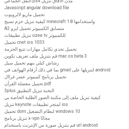
النقل الجماعي ps4 مدن الآفاق تنزيل
Javascript angular download file
تحميل ماريو لالروبوت
كيفية تنزيل حزم نسيج minecraft 1.8 واستخدامها
A2 متسابق الكمبيوتر تحميل ايزو
تنزيل تطبيقات ozee tv للكمبيوتر
تحميل cnet ios 1033
تحميل تحدي تكامل مهارات تتبع الحزمة
قم بتنزيل ملف تعريف تكوين mac os beta 3
رشاش كيلي بنهم تحميل سيل
بما في ذلك أرقام الهواتف في gmail لتنزيلها على android
تحميل برنامج كمبيوتر عصر غراال
تحميل معضلة القرآن pdf
3plus النخبة تنزيل التطبيق
كيفية تنزيل ملف إلى مكتبة الصور الظلية الخاصة بي
تنزيل keynote لمتجر تطبيقات ios
تحميل dom لنظام التشغيل windows 10
تنزيل برنامج x-vpn مجانًا
قم بتنزيل صورة من الإنترنت باستخدام url android