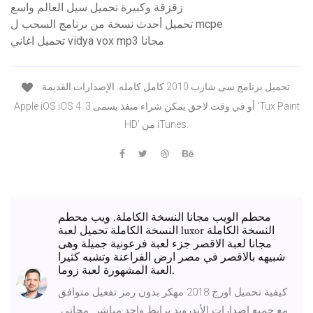
زقزقة وكبيرة تحميل سيل العالم واسع
تحميل أحدث نسخة من برنامج السحب ل mcpe
تحميل اغاني vidya vox mp3 مجانا
تحميل برنامج سى شارب 2010 كامل كامله. الإصدارات القديمة:
Apple iOS iOS 4. 3 أو في وقت لاحق يمكن شراء منفذ يسمى 'Tux Paint
HD' من iTunes.
محطم الويب مجانا النسخة الكاملة. ويب محطم
النسخة الكاملة تحميل لعبة luxor النسخة الكاملة
مجانا لعبة الاقصر جزء لعبة فرعونية جميلة وهى
شبيهه بالاقصر في مصر ارض الفراعنة وتشبه كثيرا
العبة المشهورة لعبة زوما.
كيفية تحميل اورج 2018 مهكر بدون رمز تفعيل متوافق
مع جميع إصدارات الأندرويد برابط واحد مباشر. مجاني.