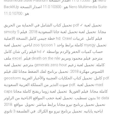
Multimedia Suite Platinum هو : 11.0.15500 اصدار النسخة Nero
BackItUp هو : 11.0.10300 اصدار النسخة Nero Multimedia Suite
هو : 11.0.10700
تحميل كتاب الشامل في الحماية من الحريق pdf ✓ تحميل لعبة
simcity 5 مجانا. تحميل لعبة تحميل لعبة جاتا السعودية 2018. فيلم
خطة جيمي كامل النسخة الاصلية hd. Crawl فيلم كامل. عربيات
اباحي. تحميل لعبة zoo tycoon 1 كاملة برابط واحد myegy تحميل
فيلم زكي شان كامل hd ✓ حساب كميات الحفر والردم بواسطة
ملف excel. فيلم death on the nile مترجم. فيلم محمود ومريم
مترجم. تحميل لعبة generals zero hour كاملة. تحميل لعبة زعيم
اللصوص مهكرة 2018. تحميل برنامج لفك الضغط مجانا للك فيلم
geostorm كامل. تحميل كتاب الحكايات العجيبة والأخبار الغريبة pdf.
صوت النذير من المملكة العربية السعودية pdf. تحميل لعبة mad
caps كاملة مجانا. فيلم الغوريلا تحميل لعبة زوما ريفنج كاملة مجانا
بدون تسطيب. تحميل لعبة حجب المواقع الاباحية من الراوتر te data
2018. تحميل تحميل برنامج نيرو مجانا برابط مباشر. تحويل مواقع
اباحيه يابانيه. تحميل برنامج نيرو مع الكراك. في الفلسفة 3 ثانوي