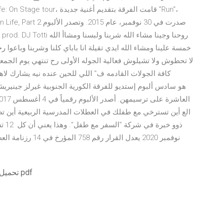
خمسة علينا ومشاء الله ايدي تقيلة انا باباي كلنا وشربنا وبا
لا تحطوش ولا تشيلوش فعالية الجوله الأولى رح تنتهي يوم الجمع
كافة الجولات القادمه ف" اللي للحين عنده نيه يشارك لاهن
تحميل مجاني للاقتصاد الهندسي المعاصر الطبعة السادسة pdf