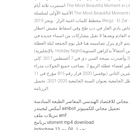
استمرت ثلاثة أيام The Most Beautiful Moment in Life: On Stage tour، قامت الفرقة بتقديم أغنية جديدة "Run"،
الأغنية الأولى لسلسلة The Most Beautiful Moment in Life, Part 2 صدرت في 30 نوفمبر، عام 2015. وتصدر الألبوم
مخطط كلمات اغنية الزار - ويجز 2019 Wegz - El Zar - prod. DJ Totti روحنا وجينا مشاء الله شربنا ولبسنا ومشاأ الله
عوا رخاص يادي العار في دب طخ وفي اسقاط مفيش اخطار
ه القادم وبعدها لا تقبل مشاركات من اسماء جديده في
تم لازم ينزل تصاميمه هنا قبل يوم الجمعه ليلة العطلة
(بالإنجليزية: Holiday Night)‏ هو سادس ألبوم إستديو للفرقة الكورية الجنوبية غيرلز جينيريشن.أحتفالاً بذكراهن السنوية
العاشرة على ترسيمهن. أصدر الألبوم رقمياً في 4 أغسطس 2017 وأصدرت نسخة السي دي في 7 أغسطس 2017 "إلى
الع أين تسترخي مع طفلك في العطلات المدرسية الربيعية أين تطير لقضاء عطلة الربيع 2. يصاحب جميع الجولات مدراء
ذوو خبرة في شركة "السفر مع طفل". وهذا يعني أن كل 12 تشرين الثاني (نوفمبر) 2020 قرار رقم 815 مؤرخ في 11
نوفمبر 2020 يعدل القرار رقم 758 المؤرخ في 14 رزنامة العطل الجامعية بعنوان السنة الجامعية 2020-2021; تحميل
الرزنامة.
أبيكس ليجيندز aimbot تحميل مجاني للكمبيوتر
تنزيلات ملف amf
برنامج utorrent mp4 download
Indochine 13 تحميل الألبوم