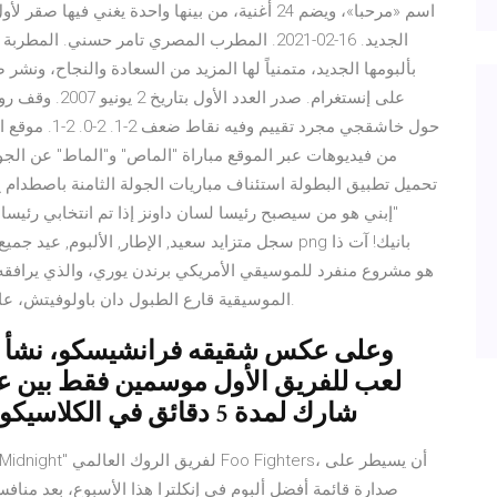
اسم «مرحبا»، ويضم 24 أغنية، من بينها واحدة يغني 
الجديد. 16-02-2021. المطرب المصري تامر حسني
بألبومها الجديد، متمنياً لها المزيد من السعادة والنجاح، ون
على إنستغرام. صد
تحميل تطبيق البطولة استئناف مباريات الجولة الثامنة باصطدام ح
"إبني هو من سيصبح رئيسا لسان داونز إذا تم انتخابي رئيسا ل
الموسيقية قارع الطبول دان باولوفيتش، عازفة غيتار البيس نيكول رو، وعازف القيثارة مايك ناران.
وعلى عكس شقيقه فرانشيسكو، نشأ خول
شارك لمدة 5 دقائق في الكلاسيكو الذي فاز به الريال 3-2 على البارسا
صدارة قائمة أفضل ألبوم في إنكلترا هذا الأسبوع، بعد مناف