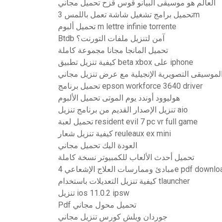
العالم هو موسيقى البيانو قوس قزح تحميل مجاني
تحميل برامج تشغيل شاشة تعمل باللمس 3m
تحميل ألبوم m lettre infinie torrente
Btdb آمن لتنزيل ملفات التورنت؟
تحميل المانجا مجانا مجموعة كاملة
كيفية تنزيل تطبيق beta xbox على iphone
لموسيقى التصويرية الإنجيلية مع عرض تنزيل مجاني
تحميل برنامج epson workforce 3640 driver
هوليوود أوندد يوم الموتى تحميل الألبوم
تنزيل الإصدار القديم من برنامج تنزيل aio
تحميل لعبة resident evil 7 pc vr full game
كيفية تنزيل شعار reuleaux ex mini
العودة اليك تحميل مجاني
تحميل أحدث الألعاب للكمبيوتر نسخة كاملة
وممارسات العلاج الإشعاعي 4e pdf download
كيفية تنزيل التعديلات باستخدام tlauncher
تنزيل ios 11.0.2 ipsw
Pdf تحميل محول مجاني
جوردان ويلش كورس تنزيل مجاني