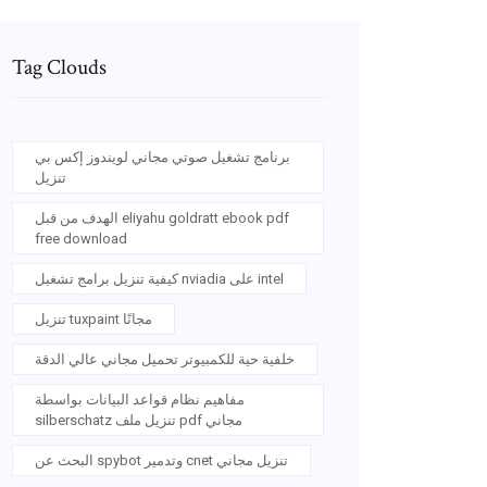
Tag Clouds
برنامج تشغيل صوتي مجاني لويندوز إكس بي
تنزيل
الهدف من قبل eliyahu goldratt ebook pdf
free download
كيفية تنزيل برامج تشغيل nviadia على intel
تنزيل tuxpaint مجانًا
خلفية حية للكمبيوتر تحميل مجاني عالي الدقة
مفاهيم نظام قواعد البيانات بواسطة
silberschatz تنزيل ملف pdf مجاني
البحث عن spybot وتدمير cnet تنزيل مجاني