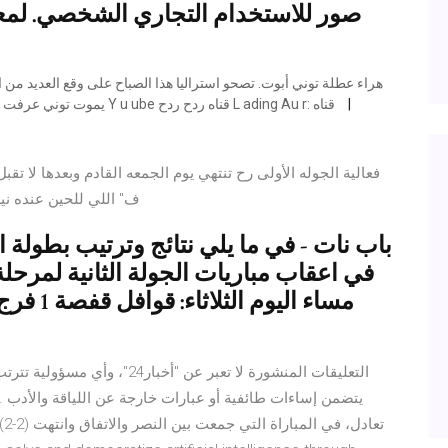
صور للاستخدام التجاري الشخصي. لمعر
يموت توني عرفت أبوي خيمة حزين تبجي الصخر للفاكد عزيز لاتنسى الاشتراك Y u ube قناه ردح ردح L ading Au r: قناه
فعالية الجوله الأولى رح تنتهي يوم الجمعه القادم وبعدها لا ت
ف" اللي للحين عنده نيه
باب نات - في ما يلي نتائج وترتيب بطولة ال
في اعقاب مباريات الجولة الثانية لمرحل
التعليقات المنشورة لا تعبر عن 