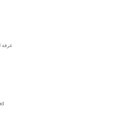
غرفة ا
مبادئ 