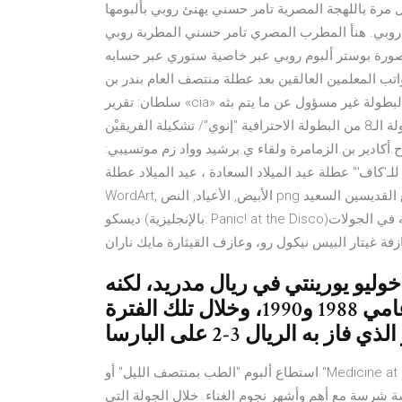
فيها صقر لأول مرة باللهجة المصرية تامر حسني يهنئ روبي بألبومها
. المطربة روبي. هنأ المطرب المصري تامر حسني المطربة روبي
شر صورة بوستر ألبوم روبي عبر خاصية ستوري عبر حسابه
ر العدد الأول بتاريخ 2 يونيو 2007. وقف رواتب المعلمين العالقين بعد عطلة منتصف العام بندر بن
سلطان: تقرير «cia» حول خاشقجي مجرد تقييم وفيه نقاط ضعف 2-1. 2-0. 2-1. موقع البطولة غير مسؤول عن ما يتم بثه
من فيديوهات عبر الموقع مباراة "الماص" و"الماط" عن الجولة الـ8 من البطولة الاحترافية "إنوي"/ تشكيلة الفريقيْن
.أكادير بن.الزمامرة ولقاء ي.برشيد وواد زم موتسيبي:
لـ'كاف'" عطلة عيد الميلاد السعادة ، عيد الميلاد عطلة
WordArt, الأبيض, الأعياد, النص png سجل متزايد سعيد, الإطار, الألبوم, عيد جميع القديسين السعيد png بانيك! آت ذا
ديسكو (بالإنجليزية: Panic! at the Disco)‏ هو مشروع منفرد للموسيقي الأمريكي برندن يوري، والذي يرافقه في الجولات
يو يورينتي في ريال مدريد، لكنه
لعب للفريق الأول موسمين فقط بين عامي 1988 و1990، وخلال تلك الفترة
استطاع ألبوم "الطب بمنتصف الليل" أو "Medicine at Midnight" لفريق الروك العالمي Foo Fighters، أن يسيطر على
سة شرسة مع أهم وأشهر نجوم الغناء. خلال الجولة التي