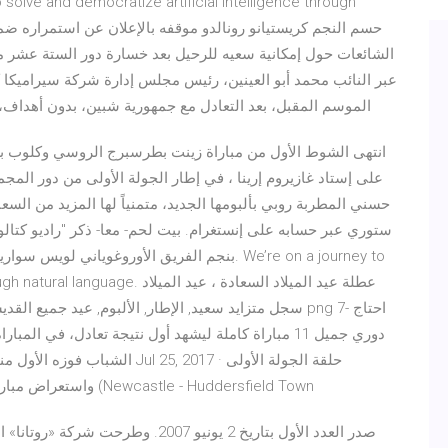
عبر النائب محمد أبو العينين، رئيس مجلس إدارة شركة سيراميكا كل
الموسم المقبل، بعد التعادل مع جمهورية شبين، بدون أهداف،
انتهى الشوط الأول من مباراة زينت بطرسبرج الروسي وكلوب بروج
على إستاد غازيروم إرينا ، في إطار الجولة الأولى من دور ال
حسني المطربة روبي بألبومها الجديد، متمنياً لها المزيد من الس
ستوري عبر حسابه على إنستغرام. بيت لحم- معا- ذكر "راديو كتالون
بنجم الفريق الأوروغوياني لويس سواريز الاثنين، 
elligence through natural language
واستعراض مبارياتها واختيارات اللاعبين، عرض للاعبين الفرق الصاعدة (Newcastle - Huddersfield Town
صدر العدد الأول بتاريخ 2 يونيو 2007