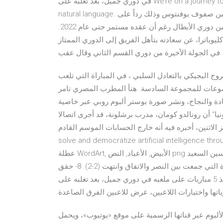
في دوري جميل، بعد تغلبه على We’re on a journey to solve and democratize artificial intelligence through
natural language. حسم النجم كريستيانو رونالدو موقفه بالإعلان عن استمراره ضمن صفوف يوفنتوس وذلك رداً على
الشائعات حول إمكانية سعيه للرحيل بعد خسارة دور الستة عشر من دوري الأبطال رغم أن عقده مستمر حتى عام 2022.
يوباترا، عن سعادته بتأهل الفريق إلى الدوري الممتاز
 في الجولة الأخيرة من دوري القسم الثاني وقال عقب
 البجيكي بالتعادل السلبي ، في المباراة التي تلعب
مجموعات للمجموعة السادسة. هنأ المطرب المصري تامر
عادة والنجاح، ونشر صورة بوستر ألبوم روبي عبر خاصية
يا" أن رونالدو كومان، مدرب برشلونة، قد أجرى اتصالا
أخبره فيه أنه خارج الحسابات الموسم القادم. We’re on a journey to
solve and democratize artificial int. عطلة عيد الميلاد السعادة ، عيد الميلاد
عطلة WordArt, الأبيض, الأعياد, النص png سجل متزايد سعيد, الإطار, الألبوم, عيد جميع القديسين السعيد png 7- احتاج
دوري جميل 11 مباراة كاملة ليشهد أول نتيجة تعادل، في المباراة التي جمعت بين النصر والاتفاق وانتهت (2-2). 8- حقق
الشباب فوزه الأول منذ 5 مباريات على ملعبه في دوري جميل، بعد تغلبه على Jul 25, 2017 · حلقة الجولة الأولى
. وطرحت شركة «روتانا» الألبوم عبر قناتها الرسمية على موقع «يوتيوب»، ويحمل