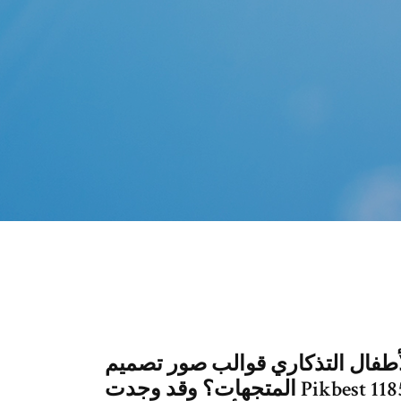
التذكاري قوالب صور تصميم PSD أو ملفات
المتجهات؟ وقد وجدت Pikbest 118510 كتاب الأطفال التذكاري تصميم قوالب