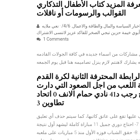
فة المزيد كتاب الأطفال التذكاري
القوالب والرسومات أو ناقلات
هراء عطلة توني أبوت. تصحو استراليا هذا الصباح على وقع العديد من اخبار السياسة والمال والطاقة والاعمال. 4/6/ · نعي ملايه
1 Comments
قبل مشاركات من اسماء جديده في كافة الجولات القادمه
 يشارك لاهنتم لازم ينزل تصاميمه هنا قبل يوم الجمعه
رابطة المحترفة الثانية لكرة القدم
ة اللعب من اجل الصعود التي دارت
مساء اليوم الثلاثاء: قوافل قفصة 1 فرج رجب د41 نادي حمام الانف 0 اتحاد
تطاوين 3
"أخبار24"، وأي مسؤولية تترتب عليها تقع على عاتق كاتبها، كما سيتم حذف أي تعليق
يتضمن إساءات طائفية أو عبارات خارجة عن اللياقة والأدب . 7- احتاج دوري جميل 11 مباراة كاملة ليشهد أول نتيجة
تعادل، في المباراة التي جمعت بين النصر والاتفاق وانتهت (2-2). 8- حقق الشباب فوزه الأول منذ 5 مباريات على ملعبه